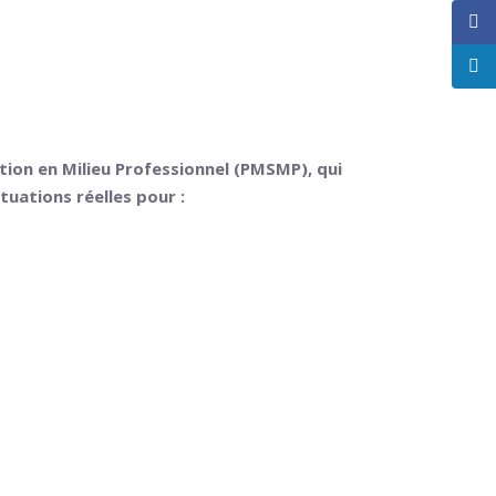
tion en Milieu Professionnel (PMSMP), qui
tuations réelles pour :
alider votre projet professionnel en
ou un secteur d’activité,
e de recrutement.