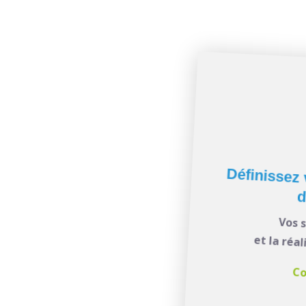
Définissez 
d
Vos 
 n’est jamais facile. Il
et la réa
 atouts, de vos envies
Co
 du marché du travail.