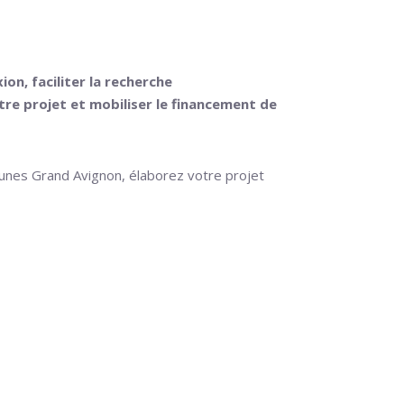
on Professionnelle
on, faciliter la recherche
re projet et mobiliser le financement de
Jeunes Grand Avignon, élaborez votre projet
té du monde du travail.