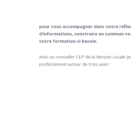
Un Conseil en Évoluti
pour vous accompagner dans votre réflexi
d’informations, construire en commun vot
votre formation si besoin.
Avec un conseiller CEP de la Mission Locale 
professionnel autour de trois axes :
Vos souhaits, Vos atouts et la Réali