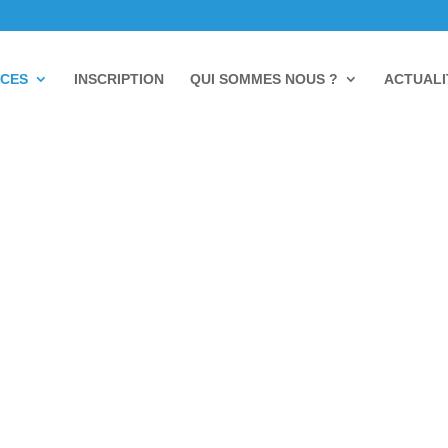
ICES
INSCRIPTION
QUI SOMMES NOUS ?
ACTUALI
Service Orientation
Emploi, Formation & Vie Quotidienne
ission Locale Jeunes Grand Avignon vous accom