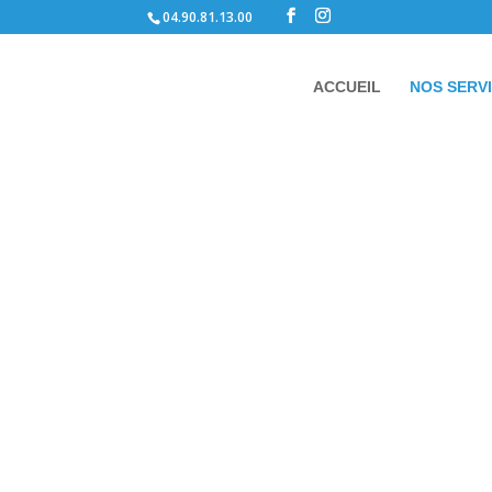
04.90.81.13.00
ACCUEIL
NOS SERV
La M