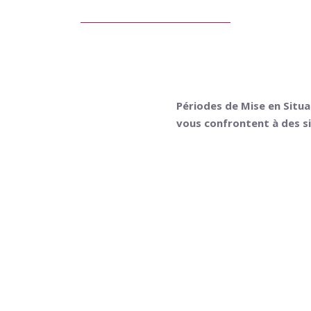
ion
Des stages,
Périodes de Mise en Situa
 envies, repérer
vous confrontent à des si
nts forts…
Vous permettre de v
entreprise,
tier
Découvrir un métier 
Initier une démarch