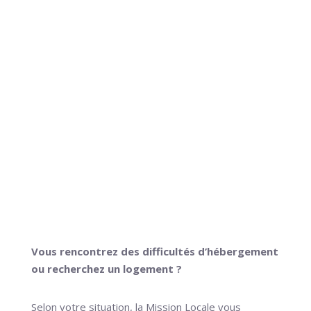
soins, lieux d’information et de
prévention
Ecoute psychologique en interne et/ou en
externe
Mise en place d'actions collectives de
sensibilisation à la prévention
Démarches concernant le handicap
Logement
Vous rencontrez des difficultés d’hébergement
ou recherchez un logement ?
Selon votre situation, la Mission Locale vous