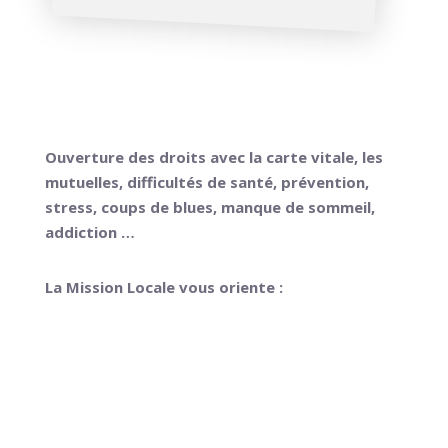
Santé
Ouverture des droits avec la carte vitale, les
mutuelles, difficultés de santé, prévention,
stress, coups de blues, manque de sommeil,
addiction …
La Mission Locale vous oriente :
Instruction des demandes d’aides
financières « santé »
Bilans de santé, visites médicales dans
des centres médico-sociaux, lieux de