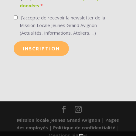
données
*
newsletter
J'accepte de recevoir la newsletter de la
Mission Locale Jeunes Grand Avignon
(Actualités, Informations, Ateliers, ...)
Mission locale Jeunes Grand Avignon
|
Pages
des employés
|
Politique de confidentialité
|
Mentions légales