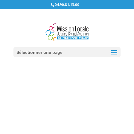
04.90.81.13.00
Service Vie
Quotidienne
Sélectionner une page
Emploi, Formation &
Vie Quotidienne
La Mission Locale Jeunes
Grand Avignon vous
accompagne